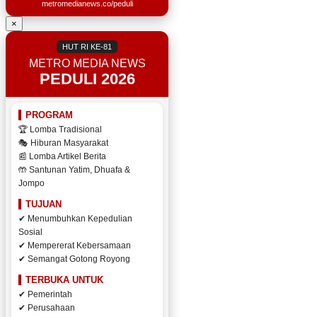
metromedianews.co/peduli
×
HUT RI KE-81
METRO MEDIA NEWS
PEDULI 2026
PROGRAM
🏆 Lomba Tradisional
🎭 Hiburan Masyarakat
📰 Lomba Artikel Berita
🤲 Santunan Yatim, Dhuafa &
Jompo
TUJUAN
✔ Menumbuhkan Kepedulian
Sosial
✔ Mempererat Kebersamaan
✔ Semangat Gotong Royong
TERBUKA UNTUK
✔ Pemerintah
✔ Perusahaan