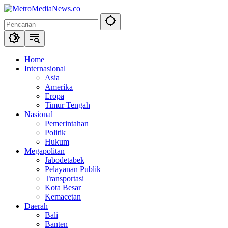
Langsung
ke
konten
Home
Internasional
Asia
Amerika
Eropa
Timur Tengah
Nasional
Pemerintahan
Politik
Hukum
Megapolitan
Jabodetabek
Pelayanan Publik
Transportasi
Kota Besar
Kemacetan
Daerah
Bali
Banten