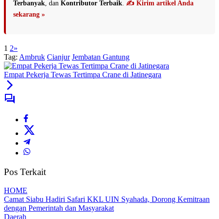
Terbanyak
, dan
Kontributor Terbaik
.
✍️ Kirim artikel Anda
sekarang »
1
2
»
Tag:
Ambruk
Cianjur
Jembatan Gantung
Empat Pekerja Tewas Tertimpa Crane di Jatinegara
Pos Terkait
HOME
Camat Siabu Hadiri Safari KKL UIN Syahada, Dorong Kemitraan
dengan Pemerintah dan Masyarakat
Daerah