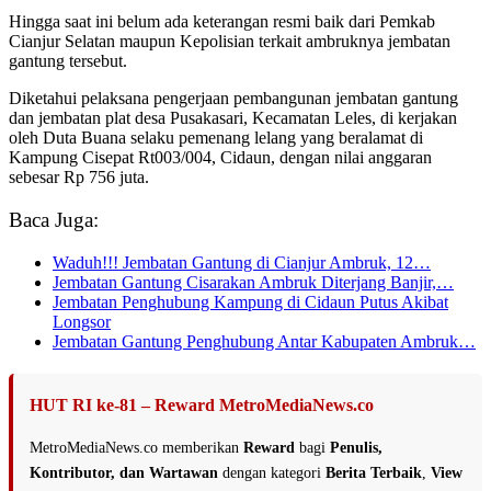
Hingga saat ini belum ada keterangan resmi baik dari Pemkab
Cianjur Selatan maupun Kepolisian terkait ambruknya jembatan
gantung tersebut.
Diketahui pelaksana pengerjaan pembangunan jembatan gantung
dan jembatan plat desa Pusakasari, Kecamatan Leles, di kerjakan
oleh Duta Buana selaku pemenang lelang yang beralamat di
Kampung Cisepat Rt003/004, Cidaun, dengan nilai anggaran
sebesar Rp 756 juta.
Baca Juga:
Waduh!!! Jembatan Gantung di Cianjur Ambruk, 12…
Jembatan Gantung Cisarakan Ambruk Diterjang Banjir,…
Jembatan Penghubung Kampung di Cidaun Putus Akibat
Longsor
Jembatan Gantung Penghubung Antar Kabupaten Ambruk…
HUT RI ke-81 – Reward MetroMediaNews.co
MetroMediaNews.co memberikan
Reward
bagi
Penulis,
Kontributor, dan Wartawan
dengan kategori
Berita Terbaik
,
View