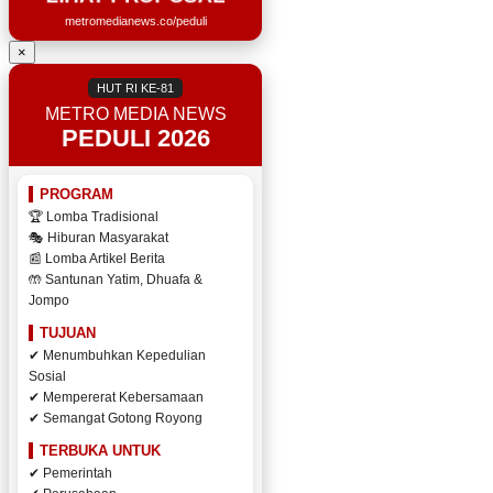
metromedianews.co/peduli
×
HUT RI KE-81
METRO MEDIA NEWS
PEDULI 2026
PROGRAM
🏆 Lomba Tradisional
🎭 Hiburan Masyarakat
📰 Lomba Artikel Berita
🤲 Santunan Yatim, Dhuafa &
Jompo
TUJUAN
✔ Menumbuhkan Kepedulian
Sosial
✔ Mempererat Kebersamaan
✔ Semangat Gotong Royong
TERBUKA UNTUK
✔ Pemerintah