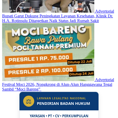
Advertorial
Bupati Garut Dukung Peningkatan Layanan Kesehatan, Klinik Dr.
H.A. Rotinsulu Ditargetkan Naik Status Jadi Rumah Sakit
Advertorial
Festival Moci 2026, Nongkrong di Alun-Alun Hanggawana Tegal
Sambil “Moci Bareng”
LAYANAN LEGALITAS NASIONAL
⚖
PENDIRIAN BADAN HUKUM
YAYASAN • PT • CV • PERKUMPULAN