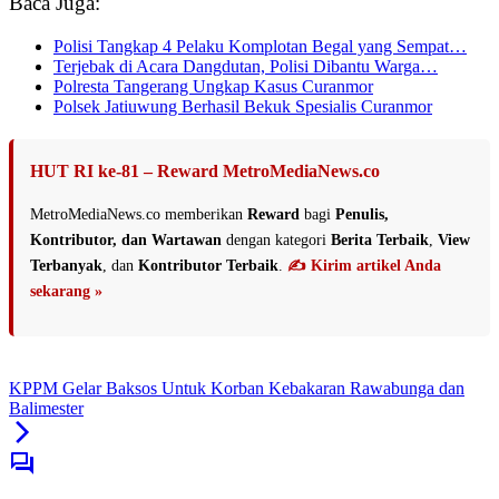
Baca Juga:
Polisi Tangkap 4 Pelaku Komplotan Begal yang Sempat…
Terjebak di Acara Dangdutan, Polisi Dibantu Warga…
Polresta Tangerang Ungkap Kasus Curanmor
Polsek Jatiuwung Berhasil Bekuk Spesialis Curanmor
HUT RI ke-81 – Reward MetroMediaNews.co
MetroMediaNews.co memberikan
Reward
bagi
Penulis,
Kontributor, dan Wartawan
dengan kategori
Berita Terbaik
,
View
Terbanyak
, dan
Kontributor Terbaik
.
✍️ Kirim artikel Anda
sekarang »
KPPM Gelar Baksos Untuk Korban Kebakaran Rawabunga dan
Balimester