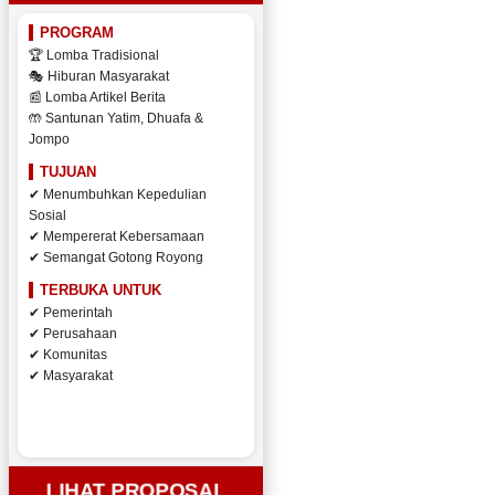
PROGRAM
🏆 Lomba Tradisional
🎭 Hiburan Masyarakat
📰 Lomba Artikel Berita
🤲 Santunan Yatim, Dhuafa &
Jompo
TUJUAN
✔ Menumbuhkan Kepedulian
Sosial
✔ Mempererat Kebersamaan
✔ Semangat Gotong Royong
TERBUKA UNTUK
✔ Pemerintah
✔ Perusahaan
✔ Komunitas
✔ Masyarakat
LIHAT PROPOSAL