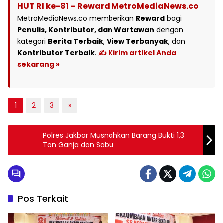
HUT RI ke-81 – Reward MetroMediaNews.co
MetroMediaNews.co memberikan
Reward
bagi
Penulis, Kontributor, dan Wartawan
dengan
kategori
Berita Terbaik
,
View Terbanyak
, dan
Kontributor Terbaik
.
✍️ Kirim artikel Anda
sekarang »
1
2
3
»
Polres Jakbar Musnahkan Barang Bukti 1,3
Ton Ganja dan Sabu
Pos Terkait