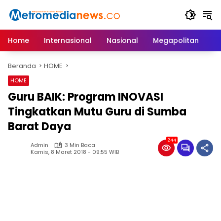
Langsung
ke
konten
Home
Internasional
Nasional
Megapolitan
D
Beranda
HOME
HOME
Guru BAIK: Program INOVASI
Tingkatkan Mutu Guru di Sumba
Barat Daya
244
Admin
3 Min Baca
Kamis, 8 Maret 2018 - 09:55 WIB