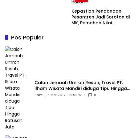
Kepastian Pendanaan
Pesantren Jadi Sorotan di
MK, Pemohon Nilai
Kewajiban Negara Masih
Belum Memberikan
Pos Populer
Kepastian Hukum
Calon Jemaah Umroh Resah, Travel PT.
Ilham Wisata Mandiri diduga Tipu Hingga
Ratusan Juta
Sabtu, 13 Mei 2017 - 12:52 WIB
11