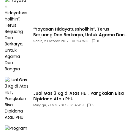
“Yayasan Hidayatussholihin”, Terus
Berjuang Dan Berkarya, Untuk Agama Dan
Bangsa
Senin, 2 Oktober 2017 - 06:24 WIB
8
Jual Gas 3 Kg di Atas HET, Pangkalan Bisa
Dipidana Atau PHU
Minggu, 21 Mei 2017 - 12:14 WIB
5