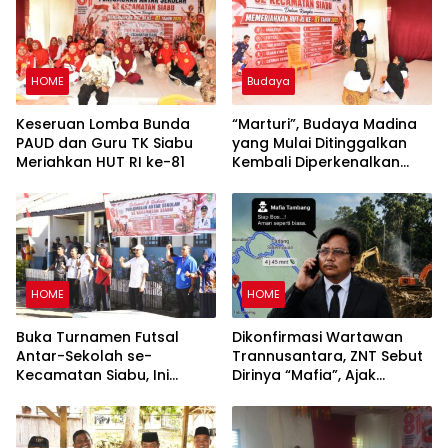
HOME
Budaya
Keseruan Lomba Bunda
“Marturi”, Budaya Madina
PAUD dan Guru TK Siabu
yang Mulai Ditinggalkan
Meriahkan HUT RI ke-81
Kembali Diperkenalkan
Lewat Lomba HUT RI ke-81
di Siabu
HOME
HOME
Buka Turnamen Futsal
Dikonfirmasi Wartawan
Antar-Sekolah se-
Trannusantara, ZNT Sebut
Kecamatan Siabu, Ini
Dirinya “Mafia”, Ajak
Pesan Camat
Bertemu 15 Agustus untuk
Klarifikasi Dugaan PETI